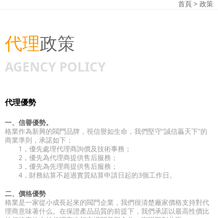
首頁
>
政策
代理
政策
AGENCY POLICY
代理優勢
一、信譽優勢。
格業作為新興的閥門品牌，視信譽如生命，我們堅守“誠信贏天下”的
商業準則，承諾如下：
1，優先處理代理商詢價及技術事務；
2，優先為代理商提供售后服務；
3，優先為先理商提供售后服務；
4，財務結算不超過實質結算申請日起的3個工作日。
二、價格優勢
格業是一家從小成長起來的閥門企業，我們很清楚廠家價格支持對代
理商意味著什么。在保證產品品質的前提下，我們承諾以最高性價比