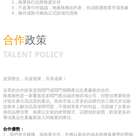
2，格業執行品牌推廣支持
3，不簽署任何協議，無嚴格條款約束，但須維護格業市場形象
4，條件成熟可轉為正式區域代理商
合作
政策
TALENT POLICY
資源整合，共謀發展，共享成果！
這里的合作政策是指閥門或閥門相關產品生產廠家的合作。
格業雖然是一家覆蓋眾多閥門產品線的無區域公司，但堅信專業制造
才能生產出高品質的產品。當前市場上眾多的品牌代加工模式并沒能
從根本上解決品質保障問題，不僅損害客戶的利益，也阻礙了企業自
身的品牌信譽。格業以全新的經營模式，以開放的姿態，歡迎更多的
專項產品生產廠家加入到格業的隊伍。
合作優勢：
1，我們是先鋒隊。與格業合作，您將以最低的成本收獲最優秀的營銷