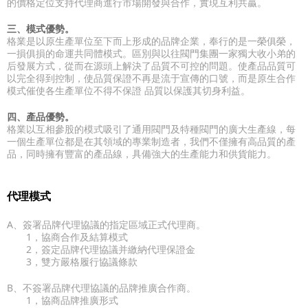
的價格定位支持代理商進行市場開發與合作，實現互利共贏。
三、模式優勢。
格業是以原生產單位至下而上形成的品牌企業，奉行的是一榮俱榮，
一損俱損的命運共同體模式。區別與以往閥門集團一家獨大收小弟的
后發展方式，從而在源頭上解決了品質不可控的問題。使產品品質可
以完全得到控制，使品質保證不再是流于宣傳的口號，而是原生合作
模式催使各生產單位不得不保證 品質以保護其切身利益。
四、產品優勢。
格業以互相參股的模式吸引了通用閥門及特種閥門的廣大生產線，每
一個生產單位都是在其領域的專業制造者，我們不僅擁有高品質的產
品，同時擁有豐富的產品線，具備強大的生產能力和供貨能力。
代理模式
A、簽署品牌代理協議的指定區域正式代理商。
1，協商合作及結算模式
2，簽定品牌代理協議并繳納代理保證金
3，雙方嚴格履行協議條款
B、不簽署品牌代理協議的品牌推廣合作商。
1，協商品牌推廣形式