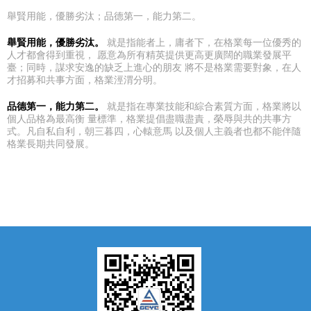
舉賢用能，優勝劣汰；品德第一，能力第二。
舉賢用能，優勝劣汰。
就是指能者上，庸者下，在格業每一位優秀的
人才都會得到重視， 愿意為所有精英提供更高更廣闊的職業發展平
臺；同時，謀求安逸的缺乏上進心的朋友 將不是格業需要對象，在人
才招募和共事方面，格業涇渭分明。
品德第一，能力第二。
就是指在專業技能和綜合素質方面，格業將以
個人品格為最高衡 量標準，格業提倡盡職盡責，榮辱與共的共事方
式。凡自私自利，朝三暮四，心轅意馬 以及個人主義者也都不能伴隨
格業長期共同發展。