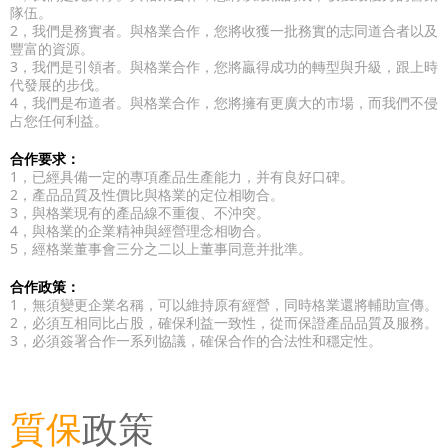
隊伍。
2，我們是務實者。與格業合作，您將收獲一批務實的志同道合者以及
豐富的資源。
3，我們是引領者。與格業合作，您將贏得成功的轉型與升級，跟上時
代發展的步伐。
4，我們是布道者。與格業合作，您將擁有更廣大的市場，而我們不侵
占您任何利益。
合作要求：
1，已經具備一定的專項產品生產能力，并有良好口碑。
2，產品品質及性價比與格業的定位相吻合。
3，與格業現有的產品線不重復、不沖突。
4，與格業的企業精神與經營理念相吻合。
5，經格業董事會三分之二以上董事同意并批準。
合作政策：
1，無須變更企業名稱，可以維持原有經營，同時格業還將輔助宣傳。
2，必須互相同比占股，確保利益一致性，從而保證產品品質及服務。
3，必須簽署合作一系列協議，確保合作的合法性和穩定性。
質保
政策