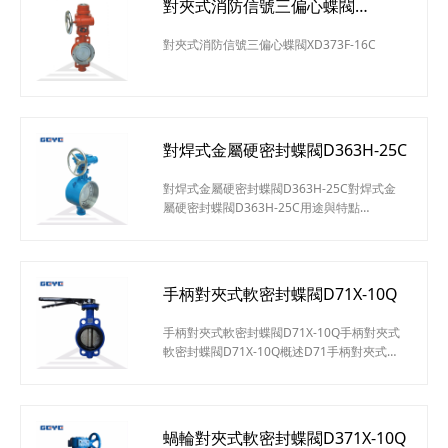
對夾式消防信號三偏心蝶閥
XD373F-16C
對夾式消防信號三偏心蝶閥XD373F-16C
對焊式金屬硬密封蝶閥D363H-25C
對焊式金屬硬密封蝶閥D363H-25C對焊式金
屬硬密封蝶閥D363H-25C用途與特點
Dt(d)363H/W-C.I.P.R對焊式金屬硬密封蝶閥適
用于高溫、高壓、防火、保溫等管道上作啟閉
或調節介質之用。其主要特點如下：結構緊
湊、體積小、重量輕、操作靈活、使用方便采
手柄對夾式軟密封蝶閥D71X-10Q
用三維偏心彈性或多層次硬密封結構，其密封
性能可靠達到零泄漏此閥無法蘭，對管道和保
手柄對夾式軟密封蝶閥D71X-10Q手柄對夾式
霸包扎帶來很大方便和美觀具有耐高溫、高
軟密封蝶閥D71X-10Q概述D71手柄對夾式軟
壓、耐腐蝕、耐磨損
密封蝶閥可適用于食品、醫藥、化工等凈管路
及工業環保、水處理、高層建筑、給排水管路
作啟閉或調節介質流量之用。對夾軟密封蝶閥
的蝶板安裝于管道的直徑方向。在蝶閥閥體圓
蝸輪對夾式軟密封蝶閥D371X-10Q
柱形通道內，圓盤形蝶板繞著軸線旋轉，旋轉