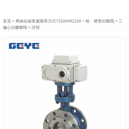
首頁
>
華納在線客服聯系方式13320492226
>
軟、硬密封蝶閥
>
三
偏心法蘭蝶閥
> 詳情