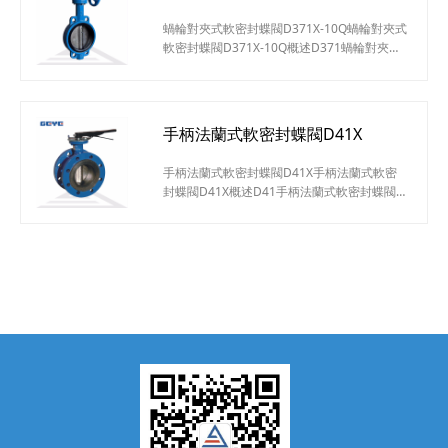
角度為0°~90°之間，旋轉到90°時，閥門則牌
蝸輪對夾式軟密封蝶閥D371X-10Q蝸輪對夾式
全開狀態。手柄對夾式軟密封蝶閥D71X-10Q
軟密封蝶閥D371X-10Q概述D371蝸輪對夾式
特點小型輕便
軟密封蝶閥適用于溫度≤120℃，公稱壓力
≤16MPa的食品、醫藥、化工、石油、電
力、；臺金、城建、輕紡、造紙等給排水、氣
體管道上作調節流量和截流介質的作用。蝸輪
手柄法蘭式軟密封蝶閥D41X
對夾式軟密封蝶閥D371X-10Q特點設計新穎、
合理，結構獨特，重量輕，啟閉迅速。操力矩
手柄法蘭式軟密封蝶閥D41X手柄法蘭式軟密
小，操作方便，省力靈巧。可以任何位置安
封蝶閥D41X概述D41手柄法蘭式軟密封蝶閥
裝、維修方便。密
具有結構簡潔，流阻系數小，流量特性趨于直
線，不會滯留雜物，且重量輕，安裝方便，驅
動扭矩較小的優點。這種閥門既可作切斷介質
用，又可作調節介質的流量用。選用不同材料
的零件，配用不同材料的密封圈，可適應不同
的介質、工況，使成本與性能達到最佳效果，
D41X手柄法蘭式軟密封蝶閥廣泛適用于溫度
≤120℃，公稱壓力≤1.6MP