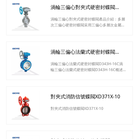
渦輪三偏心對夾式硬密封蝶閥
D373H-16C
渦輪三偏心對夾式硬密封蝶閥產品介紹：多層
次三偏心硬密封蝶閥采用三偏心多層次金屬硬
密封結構，被廣泛用于介質溫度≤425℃的治
金、電力、石油化工、以及給排水和市政建設
等工業管道上，作調節流量和載斷流體使用。
渦輪三偏心對夾式硬密封蝶閥應用范圍：治
渦輪三偏心法蘭式硬密封蝶閥
金、電力、石油化工、以及給排水和市政建設
D343H-16C
等工業管道渦輪三偏心對夾式硬密封蝶閥結構
渦輪三偏心法蘭式硬密封蝶閥D343H-16C渦
特點：1、硬密封蝶閥采用三偏心硬密封結
輪三偏心法蘭式硬密封蝶閥D343H-16C概述
構，閥座與蝶板幾乎無磨損，具有越觀越緊的
Dd343蝸輪法蘭式多層次金屬硬密封蝶閥蝶閥
密
除保留原有蝶閥具有的結構緊湊，體積小，重
量輕，操作方便，性能可靠，維修簡單外，還
具有抗老化，抗輻照，經久耐用，壽命長，耐
對夾式消防信號蝶閥XD371X-10
溫耐高壓，應用范圍廣等特點。廣泛應用于熱
力管道，鍋爐輔機系統，石油化工和冶金行業
對夾式消防信號蝶閥XD371X-10
中，用來切斷和調節各種非腐蝕性和腐蝕性介
質。渦輪三偏心法蘭式硬密