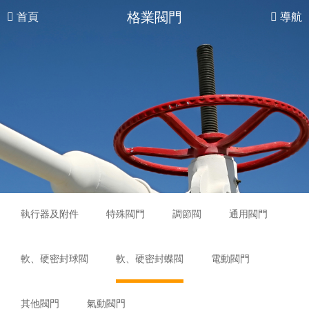
格業閥門
首頁
導航
執行器及附件
特殊閥門
調節閥
通用閥門
軟、硬密封球閥
軟、硬密封蝶閥
電動閥門
其他閥門
氣動閥門