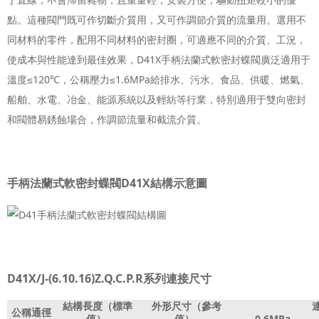
點。這種閥門既可作切斷介質用，又可作調節介質的流量用。選用不
同材料的零件，配用不同材料的密封圈，可適應不同的介質、工況，
使成本與性能達到最佳效果，D41X手柄法蘭式軟密封蝶閥廣泛適用于
溫度≤120℃，公稱壓力≤1.6MPa給排水、污水、食品、供暖、燃氣、
船舶、水電、冶金、能源系統以及輕紡等行業，特別適用于雙向密封
和閥體易銹蝕場合，作調節流量和截流介質。
手柄法蘭式軟密封蝶閥D41X結構示意圖
D41X/J-(6.10.16)Z.Q.C.P.R系列連接尺寸
結構長度（標準
外形尺寸（參考
公稱通徑
值）
值）
0.6MPa