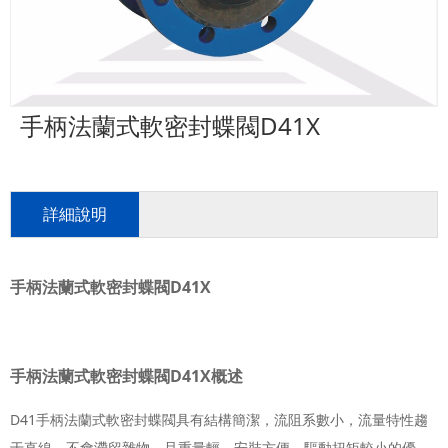
手柄法蘭式軟密封蝶閥D41X
詳細說明
手柄法蘭式軟密封蝶閥D41X
手柄法蘭式軟密封蝶閥D41X概述
D41手柄法蘭式軟密封蝶閥具有結構簡潔，流阻系數小，流量特性趨
于直線，不會滯留雜物，且重量輕，安裝方便，驅動扭矩較小的優