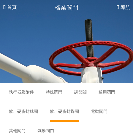
格業閥門
首頁
導航
執行器及附件
特殊閥門
調節閥
通用閥門
軟、硬密封球閥
軟、硬密封蝶閥
電動閥門
其他閥門
氣動閥門