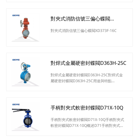
對夾式消防信號三偏心蝶閥
XD373F-16C
對夾式消防信號三偏心蝶閥XD373F-16C
對焊式金屬硬密封蝶閥D363H-25C
對焊式金屬硬密封蝶閥D363H-25C對焊式金
屬硬密封蝶閥D363H-25C用途與特點
Dt(d)363H/W-C.I.P.R對焊式金屬硬密封蝶閥適
用于高溫、高壓、防火、保溫等管道上作啟閉
或調節介質之用。其主要特點如下：結構緊
湊、體積小、重量輕、操作靈活、使用方便采
手柄對夾式軟密封蝶閥D71X-10Q
用三維偏心彈性或多層次硬密封結構，其密封
性能可靠達到零泄漏此閥無法蘭，對管道和保
手柄對夾式軟密封蝶閥D71X-10Q手柄對夾式
霸包扎帶來很大方便和美觀具有耐高溫、高
軟密封蝶閥D71X-10Q概述D71手柄對夾式軟
壓、耐腐蝕、耐磨損
密封蝶閥可適用于食品、醫藥、化工等凈管路
及工業環保、水處理、高層建筑、給排水管路