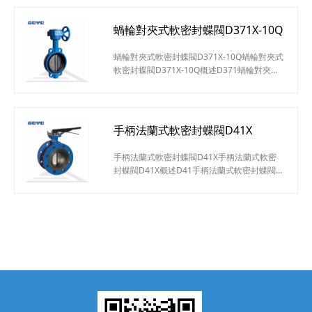
作啟閉或調節介質流量之用。對夾軟密封蝶閥
的蝶板安裝于管道的直徑方向。在蝶閥閥體圓
蝸輪對夾式軟密封蝶閥D371X-10Q
柱形通道內，圓盤形蝶板繞著軸線旋轉，旋轉
角度為0°~90°之間，旋轉到90°時，閥門則牌
蝸輪對夾式軟密封蝶閥D371X-10Q蝸輪對夾式
全開狀態。手柄對夾式軟密封蝶閥D71X-10Q
軟密封蝶閥D371X-10Q概述D371蝸輪對夾式
特點小型輕便
軟密封蝶閥適用于溫度≤120℃，公稱壓力
≤16MPa的食品、醫藥、化工、石油、電
力、；臺金、城建、輕紡、造紙等給排水、氣
體管道上作調節流量和截流介質的作用。蝸輪
手柄法蘭式軟密封蝶閥D41X
對夾式軟密封蝶閥D371X-10Q特點設計新穎、
合理，結構獨特，重量輕，啟閉迅速。操力矩
手柄法蘭式軟密封蝶閥D41X手柄法蘭式軟密
小，操作方便，省力靈巧。可以任何位置安
封蝶閥D41X概述D41手柄法蘭式軟密封蝶閥
裝、維修方便。密
具有結構簡潔，流阻系數小，流量特性趨于直
線，不會滯留雜物，且重量輕，安裝方便，驅
動扭矩較小的優點。這種閥門既可作切斷介質
用，又可作調節介質的流量用。選用不同材料
的零件，配用不同材料的密封圈，可適應不同
的介質、工況，使成本與性能達到最佳效果，
D41X手柄法蘭式軟密封蝶閥廣泛適用于溫度
≤120℃，公稱壓力≤1.6MP