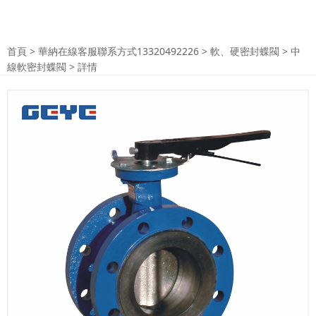
首頁
>
華納在線客服聯系方式13320492226
>
軟、硬密封蝶閥
>
中
線軟密封蝶閥
> 詳情