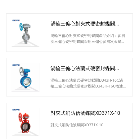
渦輪三偏心對夾式硬密封蝶閥
D373H-16C
渦輪三偏心對夾式硬密封蝶閥產品介紹：多層
次三偏心硬密封蝶閥采用三偏心多層次金屬硬
密封結構，被廣泛用于介質溫度≤425℃的治
金、電力、石油化工、以及給排水和市政建設
等工業管道上，作調節流量和載斷流體使用。
渦輪三偏心對夾式硬密封蝶閥應用范圍：治
渦輪三偏心法蘭式硬密封蝶閥
金、電力、石油化工、以及給排水和市政建設
D343H-16C
等工業管道渦輪三偏心對夾式硬密封蝶閥結構
渦輪三偏心法蘭式硬密封蝶閥D343H-16C渦
特點：1、硬密封蝶閥采用三偏心硬密封結
輪三偏心法蘭式硬密封蝶閥D343H-16C概述
構，閥座與蝶板幾乎無磨損，具有越觀越緊的
Dd343蝸輪法蘭式多層次金屬硬密封蝶閥蝶閥
密
除保留原有蝶閥具有的結構緊湊，體積小，重
量輕，操作方便，性能可靠，維修簡單外，還
具有抗老化，抗輻照，經久耐用，壽命長，耐
對夾式消防信號蝶閥XD371X-10
溫耐高壓，應用范圍廣等特點。廣泛應用于熱
力管道，鍋爐輔機系統，石油化工和冶金行業
對夾式消防信號蝶閥XD371X-10
中，用來切斷和調節各種非腐蝕性和腐蝕性介
質。渦輪三偏心法蘭式硬密