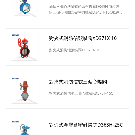
D343H-16C
等工業管道渦輪三偏心對夾式硬密封蝶閥結構
渦輪三偏心法蘭式硬密封蝶閥D343H-16C渦
特點：1、硬密封蝶閥采用三偏心硬密封結
輪三偏心法蘭式硬密封蝶閥D343H-16C概述
構，閥座與蝶板幾乎無磨損，具有越觀越緊的
Dd343蝸輪法蘭式多層次金屬硬密封蝶閥蝶閥
密
除保留原有蝶閥具有的結構緊湊，體積小，重
量輕，操作方便，性能可靠，維修簡單外，還
具有抗老化，抗輻照，經久耐用，壽命長，耐
對夾式消防信號蝶閥XD371X-10
溫耐高壓，應用范圍廣等特點。廣泛應用于熱
力管道，鍋爐輔機系統，石油化工和冶金行業
對夾式消防信號蝶閥XD371X-10
中，用來切斷和調節各種非腐蝕性和腐蝕性介
質。渦輪三偏心法蘭式硬密
對夾式消防信號三偏心蝶閥
XD373F-16C
對夾式消防信號三偏心蝶閥XD373F-16C
對焊式金屬硬密封蝶閥D363H-25C