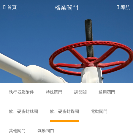
格業閥門
首頁
導航
執行器及附件
特殊閥門
調節閥
通用閥門
軟、硬密封球閥
軟、硬密封蝶閥
電動閥門
其他閥門
氣動閥門