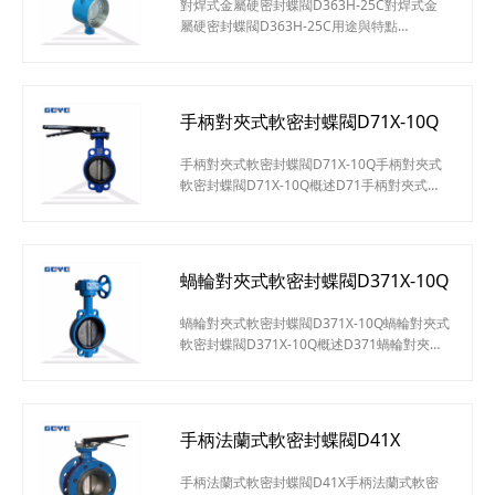
對焊式金屬硬密封蝶閥D363H-25C對焊式金
屬硬密封蝶閥D363H-25C用途與特點
Dt(d)363H/W-C.I.P.R對焊式金屬硬密封蝶閥適
用于高溫、高壓、防火、保溫等管道上作啟閉
或調節介質之用。其主要特點如下：結構緊
湊、體積小、重量輕、操作靈活、使用方便采
手柄對夾式軟密封蝶閥D71X-10Q
用三維偏心彈性或多層次硬密封結構，其密封
性能可靠達到零泄漏此閥無法蘭，對管道和保
手柄對夾式軟密封蝶閥D71X-10Q手柄對夾式
霸包扎帶來很大方便和美觀具有耐高溫、高
軟密封蝶閥D71X-10Q概述D71手柄對夾式軟
壓、耐腐蝕、耐磨損
密封蝶閥可適用于食品、醫藥、化工等凈管路
及工業環保、水處理、高層建筑、給排水管路
作啟閉或調節介質流量之用。對夾軟密封蝶閥
的蝶板安裝于管道的直徑方向。在蝶閥閥體圓
蝸輪對夾式軟密封蝶閥D371X-10Q
柱形通道內，圓盤形蝶板繞著軸線旋轉，旋轉
角度為0°~90°之間，旋轉到90°時，閥門則牌
蝸輪對夾式軟密封蝶閥D371X-10Q蝸輪對夾式
全開狀態。手柄對夾式軟密封蝶閥D71X-10Q
軟密封蝶閥D371X-10Q概述D371蝸輪對夾式
特點小型輕便
軟密封蝶閥適用于溫度≤120℃，公稱壓力
≤16MPa的食品、醫藥、化工、石油、電
力、；臺金、城建、輕紡、造紙等給排水、氣
體管道上作調節流量和截流介質的作用。蝸輪
手柄法蘭式軟密封蝶閥D41X
對夾式軟密封蝶閥D371X-10Q特點設計新穎、
合理，結構獨特，重量輕，啟閉迅速。操力矩
手柄法蘭式軟密封蝶閥D41X手柄法蘭式軟密
小，操作方便，省力靈巧。可以任何位置安