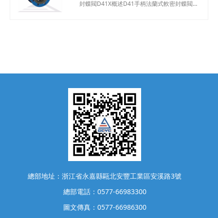
封蝶閥D41X概述D41手柄法蘭式軟密封蝶閥
裝、維修方便。密
具有結構簡潔，流阻系數小，流量特性趨于直
線，不會滯留雜物，且重量輕，安裝方便，驅
動扭矩較小的優點。這種閥門既可作切斷介質
用，又可作調節介質的流量用。選用不同材料
的零件，配用不同材料的密封圈，可適應不同
的介質、工況，使成本與性能達到最佳效果，
D41X手柄法蘭式軟密封蝶閥廣泛適用于溫度
≤120℃，公稱壓力≤1.6MP
總部地址：浙江省永嘉縣甌北安豐工業區安溪路3號
總部電話：0577-66983300
圖文傳真：0577-66986300