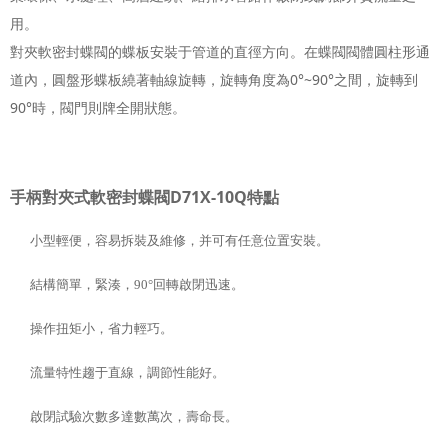
用。
對夾軟密封蝶閥的蝶板安裝于管道的直徑方向。在蝶閥閥體圓柱形通
道內，圓盤形蝶板繞著軸線旋轉，旋轉角度為0°~90°之間，旋轉到
90°時，閥門則牌全開狀態。
手柄對夾式軟密封蝶閥D71X-10Q特點
小型輕便，容易拆裝及維修，并可有任意位置安裝。
結構簡單，緊湊，90°回轉啟閉迅速。
操作扭矩小，省力輕巧。
流量特性趨于直線，調節性能好。
啟閉試驗次數多達數萬次，壽命長。