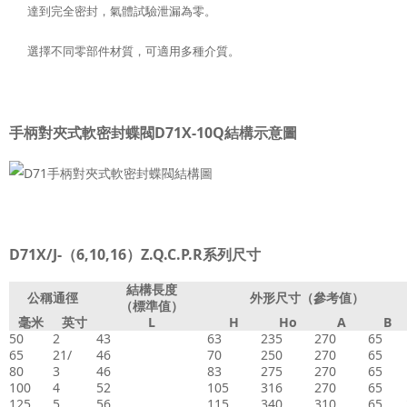
達到完全密封，氣體試驗泄漏為零。
選擇不同零部件材質，可適用多種介質。
手柄對夾式軟密封蝶閥D71X-10Q結構示意圖
D71X/J-（6,10,16）Z.Q.C.P.R系列尺寸
結構長度
公稱通徑
外形尺寸（參考值）
（標準值）
毫米
英寸
L
H
Ho
A
B
50
2
43
63
235
270
65
65
21/
46
70
250
270
65
80
3
46
83
275
270
65
100
4
52
105
316
270
65
125
5
56
115
340
310
65