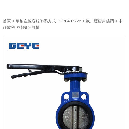
首頁
>
華納在線客服聯系方式13320492226
>
軟、硬密封蝶閥
>
中
線軟密封蝶閥
> 詳情