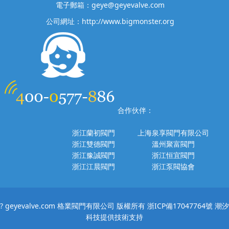
電子郵箱：geye@geyevalve.com
公司網址：http://www.bigmonster.org
合作伙伴：
浙江蘭初閥門
上海泉享閥門有限公司
浙江雙德閥門
溫州聚富閥門
浙江豫誠閥門
浙江恒宜閥門
浙江江晨閥門
浙江泵閥協會
? geyevalve.com 格業閥門有限公司 版權所有
浙ICP備17047764號
潮汐
科技提供技術支持