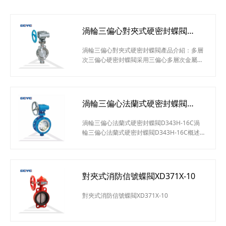
渦輪三偏心對夾式硬密封蝶閥
D373H-16C
渦輪三偏心對夾式硬密封蝶閥產品介紹：多層
次三偏心硬密封蝶閥采用三偏心多層次金屬硬
密封結構，被廣泛用于介質溫度≤425℃的治
金、電力、石油化工、以及給排水和市政建設
等工業管道上，作調節流量和載斷流體使用。
渦輪三偏心對夾式硬密封蝶閥應用范圍：治
渦輪三偏心法蘭式硬密封蝶閥
金、電力、石油化工、以及給排水和市政建設
D343H-16C
等工業管道渦輪三偏心對夾式硬密封蝶閥結構
渦輪三偏心法蘭式硬密封蝶閥D343H-16C渦
特點：1、硬密封蝶閥采用三偏心硬密封結
輪三偏心法蘭式硬密封蝶閥D343H-16C概述
構，閥座與蝶板幾乎無磨損，具有越觀越緊的
Dd343蝸輪法蘭式多層次金屬硬密封蝶閥蝶閥
密
除保留原有蝶閥具有的結構緊湊，體積小，重
量輕，操作方便，性能可靠，維修簡單外，還
具有抗老化，抗輻照，經久耐用，壽命長，耐
對夾式消防信號蝶閥XD371X-10
溫耐高壓，應用范圍廣等特點。廣泛應用于熱
力管道，鍋爐輔機系統，石油化工和冶金行業
對夾式消防信號蝶閥XD371X-10
中，用來切斷和調節各種非腐蝕性和腐蝕性介
質。渦輪三偏心法蘭式硬密