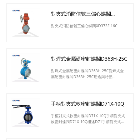
對夾式消防信號三偏心蝶閥
XD373F-16C
對夾式消防信號三偏心蝶閥XD373F-16C
對焊式金屬硬密封蝶閥D363H-25C
對焊式金屬硬密封蝶閥D363H-25C對焊式金
屬硬密封蝶閥D363H-25C用途與特點
Dt(d)363H/W-C.I.P.R對焊式金屬硬密封蝶閥適
用于高溫、高壓、防火、保溫等管道上作啟閉
或調節介質之用。其主要特點如下：結構緊
湊、體積小、重量輕、操作靈活、使用方便采
手柄對夾式軟密封蝶閥D71X-10Q
用三維偏心彈性或多層次硬密封結構，其密封
性能可靠達到零泄漏此閥無法蘭，對管道和保
手柄對夾式軟密封蝶閥D71X-10Q手柄對夾式
霸包扎帶來很大方便和美觀具有耐高溫、高
軟密封蝶閥D71X-10Q概述D71手柄對夾式軟
壓、耐腐蝕、耐磨損
密封蝶閥可適用于食品、醫藥、化工等凈管路
及工業環保、水處理、高層建筑、給排水管路
作啟閉或調節介質流量之用。對夾軟密封蝶閥