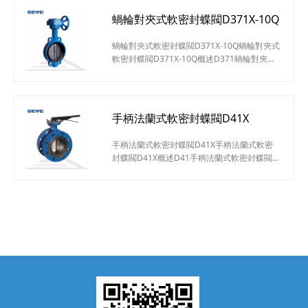
的蝶板安裝于管道的直徑方向。在蝶閥閥體圓
蝸輪對夾式軟密封蝶閥D371X-10Q
柱形通道內，圓盤形蝶板繞著軸線旋轉，旋轉
角度為0°~90°之間，旋轉到90°時，閥門則牌
蝸輪對夾式軟密封蝶閥D371X-10Q蝸輪對夾式
全開狀態。手柄對夾式軟密封蝶閥D71X-10Q
軟密封蝶閥D371X-10Q概述D371蝸輪對夾式
特點小型輕便
軟密封蝶閥適用于溫度≤120℃，公稱壓力
≤16MPa的食品、醫藥、化工、石油、電
力、；臺金、城建、輕紡、造紙等給排水、氣
體管道上作調節流量和截流介質的作用。蝸輪
手柄法蘭式軟密封蝶閥D41X
對夾式軟密封蝶閥D371X-10Q特點設計新穎、
合理，結構獨特，重量輕，啟閉迅速。操力矩
手柄法蘭式軟密封蝶閥D41X手柄法蘭式軟密
小，操作方便，省力靈巧。可以任何位置安
封蝶閥D41X概述D41手柄法蘭式軟密封蝶閥
裝、維修方便。密
具有結構簡潔，流阻系數小，流量特性趨于直
線，不會滯留雜物，且重量輕，安裝方便，驅
動扭矩較小的優點。這種閥門既可作切斷介質
用，又可作調節介質的流量用。選用不同材料
的零件，配用不同材料的密封圈，可適應不同
的介質、工況，使成本與性能達到最佳效果，
D41X手柄法蘭式軟密封蝶閥廣泛適用于溫度
≤120℃，公稱壓力≤1.6MP