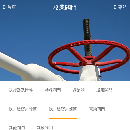
格業閥門
首頁
導航
執行器及附件
特殊閥門
調節閥
通用閥門
軟、硬密封球閥
軟、硬密封蝶閥
電動閥門
其他閥門
氣動閥門