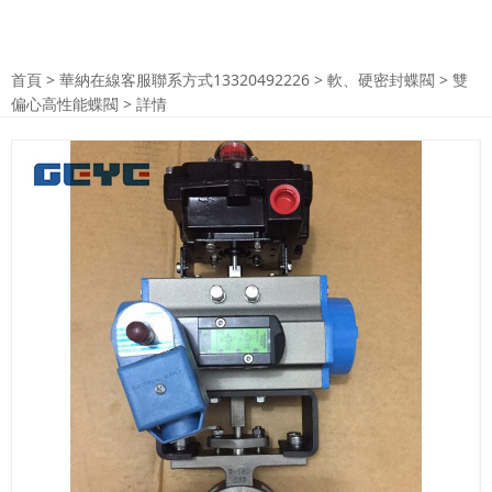
首頁
>
華納在線客服聯系方式13320492226
>
軟、硬密封蝶閥
>
雙
偏心高性能蝶閥
> 詳情